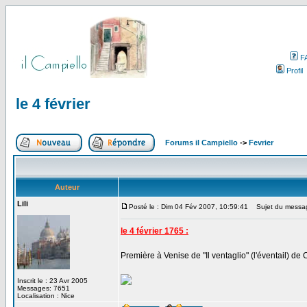
F
Profil
le 4 février
Forums il Campiello
->
Fevrier
Auteur
Lili
Posté le : Dim 04 Fév 2007, 10:59:41
Sujet du message
le 4 février 1765 :
Première à Venise de "Il ventaglio" (l'éventail) de
Inscrit le : 23 Avr 2005
Messages: 7651
Localisation : Nice