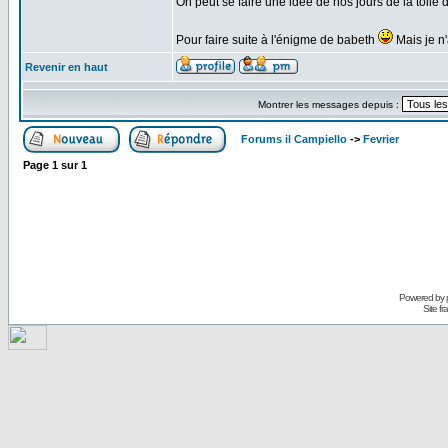
On peut se faire une idée de nos jours de la toile
Pour faire suite à l'énigme de babeth
Mais je n'
Revenir en haut
Montrer les messages depuis :
Forums il Campiello
->
Fevrier
Page
1
sur
1
Powered by
Site f