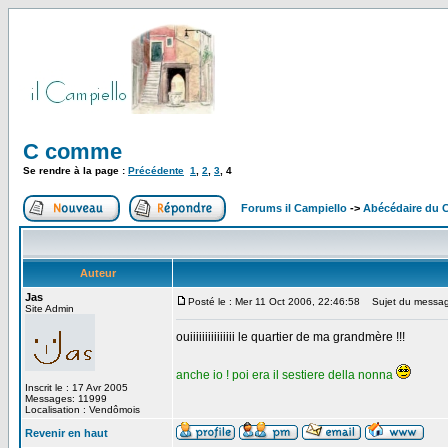
C comme
Se rendre à la page :
Précédente
1
,
2
,
3
,
4
Forums il Campiello
->
Abécédaire du 
Auteur
Jas
Posté le : Mer 11 Oct 2006, 22:46:58
Sujet du messag
Site Admin
ouiiiiiiiiiiiiiii le quartier de ma grandmère !!!
anche io ! poi era il sestiere della nonna
Inscrit le : 17 Avr 2005
Messages: 11999
Localisation : Vendômois
Revenir en haut