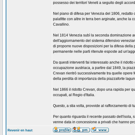
possesso dei territori Veneti a seguito degli accord
Nel piano di difesa per Venezia del 1806, redatto dal
palafitte con altre in terra ben arginate, anche la co
Cavallino.
Nel 1814 Venezia subì la seconda dominazione aust
dell'aggiornamento del sistema difensivo veneziano
di proporre nuove disposizioni per la difesa della
permanente nelle parti ritenute esposte ad un'aggr
Da questi interventi fai interessato anche il ridott
occupazione austriaca, a partire dal 1849, la piaz
Crevan rientrò successivamente tra quelle opere f
della perdita di importanza della piazzaforte lagun
Nel 1866 il ridotto Crevan, dopo una rapida per qua
occupati, al Regio d'Italia.
Questo, a stia volta, provvide al rafforzamento di tut
Per quanto riguarda il recente passato dell'isola, 
venne data in concessione a privati che hanno prov
Revenir en haut