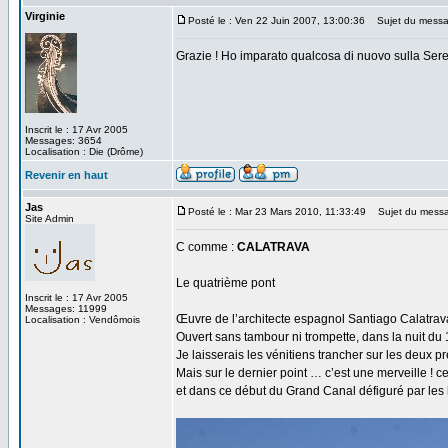
Virginie
Posté le : Ven 22 Juin 2007, 13:00:36
Sujet du messa
Grazie ! Ho imparato qualcosa di nuovo sulla Ser
Inscrit le : 17 Avr 2005
Messages: 3654
Localisation : Die (Drôme)
Revenir en haut
Jas
Posté le : Mar 23 Mars 2010, 11:33:49
Sujet du mess
Site Admin
C comme :
CALATRAVA
Le quatrième pont
Inscrit le : 17 Avr 2005
Messages: 11999
Œuvre de l’architecte espagnol Santiago Calatrav
Localisation : Vendômois
Ouvert sans tambour ni trompette, dans la nuit du 
Je laisserais les vénitiens trancher sur les deux p
Mais sur le dernier point … c’est une merveille ! c
et dans ce début du Grand Canal défiguré par les 