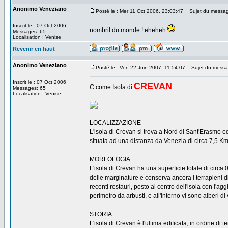
Anonimo Veneziano
Posté le : Mer 11 Oct 2006, 23:03:47
Sujet du messag
Inscrit le : 07 Oct 2006
nombril du monde ! eheheh
Messages: 65
Localisation : Venise
Revenir en haut
Anonimo Veneziano
Posté le : Ven 22 Juin 2007, 11:54:07
Sujet du messag
Inscrit le : 07 Oct 2006
CREVAN
C come Isola di
Messages: 65
Localisation : Venise
LOCALIZZAZIONE
L'isola di Crevan si trova a Nord di Sant'Erasmo 
situata ad una distanza da Venezia di circa 7,5 Km
MORFOLOGIA
L'isola di Crevan ha una superficie totale di circa 0
delle marginature e conserva ancora i terrapieni 
recenti restauri, posto al centro dell'isola con l'ag
perimetro da arbusti, e all'interno vi sono alberi 
STORIA
L'isola di Crevan è l'ultima edificata, in ordine di 