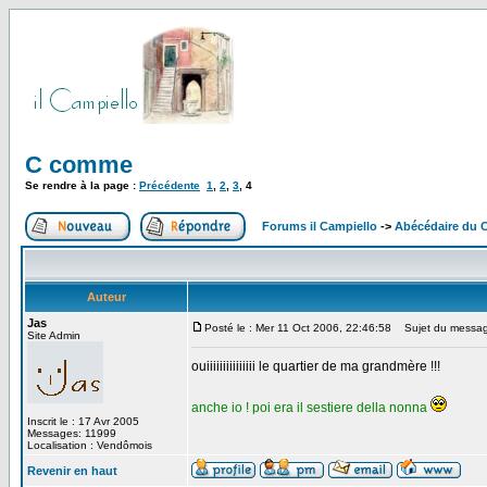
C comme
Se rendre à la page :
Précédente
1
,
2
,
3
,
4
Forums il Campiello
->
Abécédaire du 
Auteur
Jas
Posté le : Mer 11 Oct 2006, 22:46:58
Sujet du messag
Site Admin
ouiiiiiiiiiiiiiii le quartier de ma grandmère !!!
anche io ! poi era il sestiere della nonna
Inscrit le : 17 Avr 2005
Messages: 11999
Localisation : Vendômois
Revenir en haut