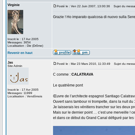
Virginie
Posté le : Ven 22 Juin 2007, 13:00:36
Sujet du messa
Grazie ! Ho imparato qualcosa di nuovo sulla Ser
Inscrit le : 17 Avr 2005
Messages: 3654
Localisation : Die (Drôme)
Revenir en haut
Jas
Posté le : Mar 23 Mars 2010, 11:33:49
Sujet du mess
Site Admin
C comme :
CALATRAVA
Le quatrième pont
Inscrit le : 17 Avr 2005
Messages: 11999
Œuvre de l’architecte espagnol Santiago Calatrav
Localisation : Vendômois
Ouvert sans tambour ni trompette, dans la nuit du 
Je laisserais les vénitiens trancher sur les deux p
Mais sur le dernier point … c’est une merveille ! c
et dans ce début du Grand Canal défiguré par les 