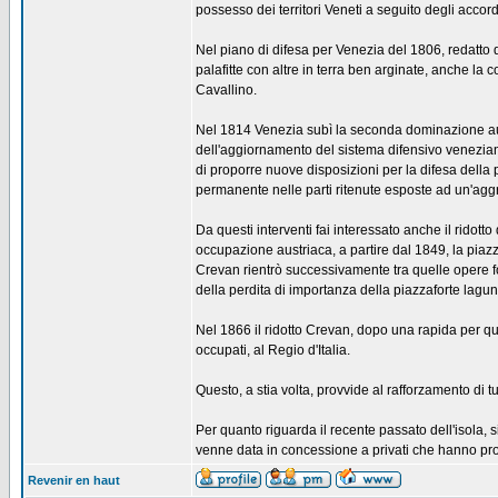
possesso dei territori Veneti a seguito degli accord
Nel piano di difesa per Venezia del 1806, redatto dal
palafitte con altre in terra ben arginate, anche la co
Cavallino.
Nel 1814 Venezia subì la seconda dominazione aust
dell'aggiornamento del sistema difensivo veneziano
di proporre nuove disposizioni per la difesa della
permanente nelle parti ritenute esposte ad un'aggr
Da questi interventi fai interessato anche il ridott
occupazione austriaca, a partire dal 1849, la piaz
Crevan rientrò successivamente tra quelle opere f
della perdita di importanza della piazzaforte lagun
Nel 1866 il ridotto Crevan, dopo una rapida per qua
occupati, al Regio d'Italia.
Questo, a stia volta, provvide al rafforzamento di tut
Per quanto riguarda il recente passato dell'isola, 
venne data in concessione a privati che hanno prov
Revenir en haut