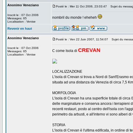
Anonimo Veneziano
Posté le : Mer 11 Oct 2006, 23:03:47
Sujet du messag
Inscrit le : 07 Oct 2006
nombril du monde ! eheheh
Messages: 65
Localisation : Venise
Revenir en haut
Anonimo Veneziano
Posté le : Ven 22 Juin 2007, 11:54:07
Sujet du messag
Inscrit le : 07 Oct 2006
CREVAN
C come Isola di
Messages: 65
Localisation : Venise
LOCALIZZAZIONE
L'isola di Crevan si trova a Nord di Sant'Erasmo 
situata ad una distanza da Venezia di circa 7,5 Km
MORFOLOGIA
L'isola di Crevan ha una superficie totale di circa 0
delle marginature e conserva ancora i terrapieni 
recenti restauri, posto al centro dell'isola con l'ag
perimetro da arbusti, e all'interno vi sono alberi 
STORIA
L'isola di Crevan è l'ultima edificata, in ordine di 