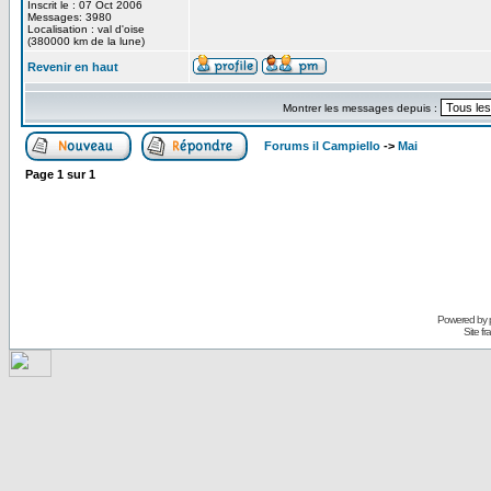
Inscrit le : 07 Oct 2006
Messages: 3980
Localisation : val d'oise
(380000 km de la lune)
Revenir en haut
Montrer les messages depuis :
Forums il Campiello
->
Mai
Page
1
sur
1
Powered by
Site f