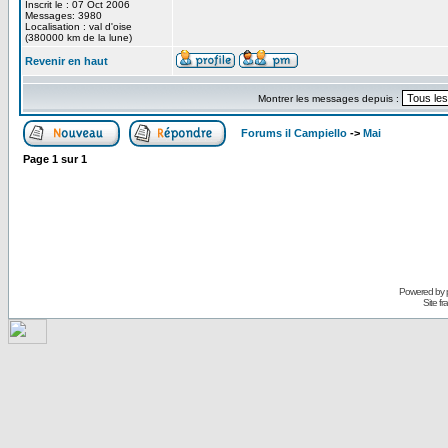
Inscrit le : 07 Oct 2006
Messages: 3980
Localisation : val d'oise
(380000 km de la lune)
Revenir en haut
Montrer les messages depuis :
Forums il Campiello
->
Mai
Page
1
sur
1
Powered by
Site f