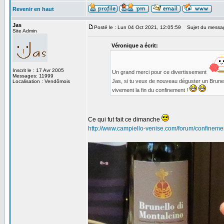
Revenir en haut
Jas
Posté le : Lun 04 Oct 2021, 12:05:59
Sujet du messa
Site Admin
Véronique a écrit:
Inscrit le : 17 Avr 2005
Un grand merci pour ce divertissement
Messages: 11999
Jas, si tu veux de nouveau déguster un Brunello
Localisation : Vendômois
vivement la fin du confinement !
Ce qui fut fait ce dimanche
http://www.campiello-venise.com/forum/confineme