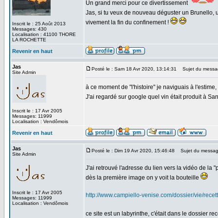
Un grand merci pour ce divertissement
Jas, si tu veux de nouveau déguster un Brunello, un
vivement la fin du confinement !
Inscrit le : 25 Août 2013
Messages: 430
Localisation : 41100 THORE
LA ROCHETTE
Revenir en haut
Jas
Posté le : Sam 18 Avr 2020, 13:14:31
Sujet du messa
Site Admin
à ce moment de "l'histoire" je naviguais à l'estime, 
J'ai regardé sur google quel vin était produit à Sa
Inscrit le : 17 Avr 2005
Messages: 11999
Localisation : Vendômois
Revenir en haut
Jas
Posté le : Dim 19 Avr 2020, 15:46:48
Sujet du messag
Site Admin
J'ai retrouvé l'adresse du lien vers la vidéo de la "
dès la première image on y voit la bouteille
Inscrit le : 17 Avr 2005
http://www.campiello-venise.com/dossier/vie/rece
Messages: 11999
Localisation : Vendômois
ce site est un labyrinthe, c'était dans le dossier re