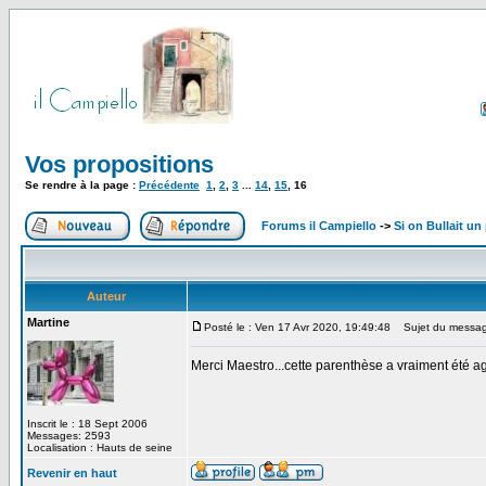
Vos propositions
Se rendre à la page :
Précédente
1
,
2
,
3
...
14
,
15
,
16
Forums il Campiello
->
Si on Bullait un
Auteur
Martine
Posté le : Ven 17 Avr 2020, 19:49:48
Sujet du messag
Merci Maestro...cette parenthèse a vraiment été a
Inscrit le : 18 Sept 2006
Messages: 2593
Localisation : Hauts de seine
Revenir en haut