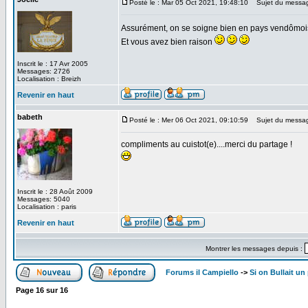
Posté le : Mar 05 Oct 2021, 19:48:10
Sujet du messa
Assurément, on se soigne bien en pays vendômo
Et vous avez bien raison
Inscrit le : 17 Avr 2005
Messages: 2726
Localisation : Breizh
Revenir en haut
babeth
Posté le : Mer 06 Oct 2021, 09:10:59
Sujet du messa
compliments au cuistot(e)....merci du partage !
Inscrit le : 28 Août 2009
Messages: 5040
Localisation : paris
Revenir en haut
Montrer les messages depuis :
Forums il Campiello
->
Si on Bullait un
Page
16
sur
16