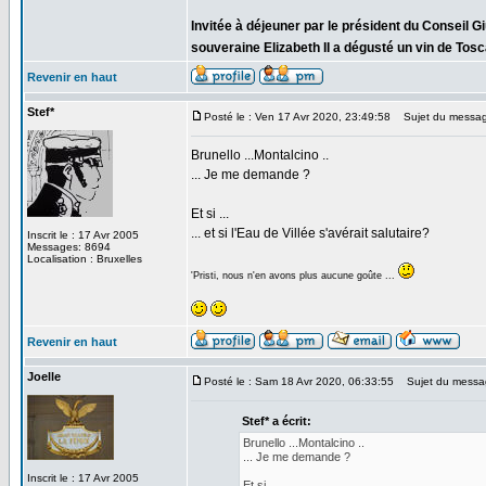
Invitée à déjeuner par le président du Conseil G
souveraine Elizabeth II a dégusté un vin de Tosc
Revenir en haut
Stef*
Posté le : Ven 17 Avr 2020, 23:49:58
Sujet du messag
Brunello ...Montalcino ..
... Je me demande ?
Et si ...
... et si l'Eau de Villée s'avérait salutaire?
Inscrit le : 17 Avr 2005
Messages: 8694
Localisation : Bruxelles
'Pristi, nous n'en avons plus aucune goûte ...
Revenir en haut
Joelle
Posté le : Sam 18 Avr 2020, 06:33:55
Sujet du messa
Stef* a écrit:
Brunello ...Montalcino ..
... Je me demande ?
Inscrit le : 17 Avr 2005
Et si ...