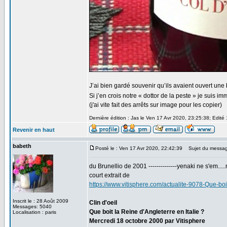
J’ai bien gardé souvenir qu’ils avaient ouvert u
Si j’en crois notre « dottor de la peste » je suis i
(j'ai vite fait des arrêts sur image pour les copier)
Dernière édition : Jas le Ven 17 Avr 2020, 23:25:38; Edité 
Revenir en haut
babeth
Posté le : Ven 17 Avr 2020, 22:42:39
Sujet du messag
du Brunellio de 2001 --------------yenaki ne s'em.....
court extrait de
https://www.vitisphere.com/actualite-9078-Que-boi
Inscrit le : 28 Août 2009
Clin d'oeil
Messages: 5040
Que boit la Reine d'Angleterre en Italie ?
Localisation : paris
Mercredi 18 octobre 2000 par Vitisphere