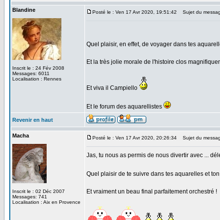
Blandine
Posté le : Ven 17 Avr 2020, 19:51:42
Sujet du messag
Quel plaisir, en effet, de voyager dans tes aquarel
Et la très jolie morale de l'histoire clos magnifiq
Inscrit le : 24 Fév 2008
Messages: 6011
Localisation : Rennes
Et viva il Campiello
Et le forum des aquarellistes
Revenir en haut
Macha
Posté le : Ven 17 Avr 2020, 20:26:34
Sujet du messag
Jas, tu nous as permis de nous divertir avec ... déle
Quel plaisir de te suivre dans tes aquarelles et to
Et vraiment un beau final parfaitement orchestré !
Inscrit le : 02 Déc 2007
Messages: 741
Localisation : Aix en Provence