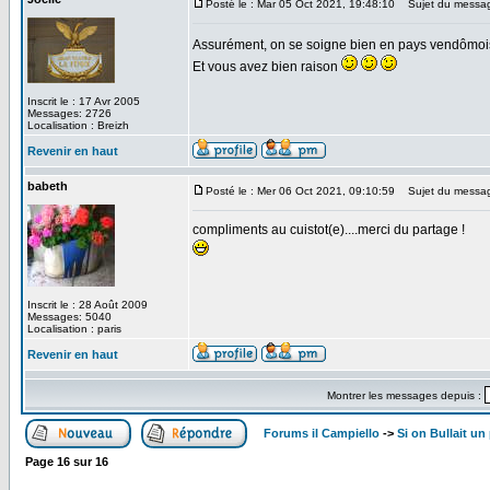
Posté le : Mar 05 Oct 2021, 19:48:10
Sujet du messa
Assurément, on se soigne bien en pays vendômo
Et vous avez bien raison
Inscrit le : 17 Avr 2005
Messages: 2726
Localisation : Breizh
Revenir en haut
babeth
Posté le : Mer 06 Oct 2021, 09:10:59
Sujet du messa
compliments au cuistot(e)....merci du partage !
Inscrit le : 28 Août 2009
Messages: 5040
Localisation : paris
Revenir en haut
Montrer les messages depuis :
Forums il Campiello
->
Si on Bullait un
Page
16
sur
16