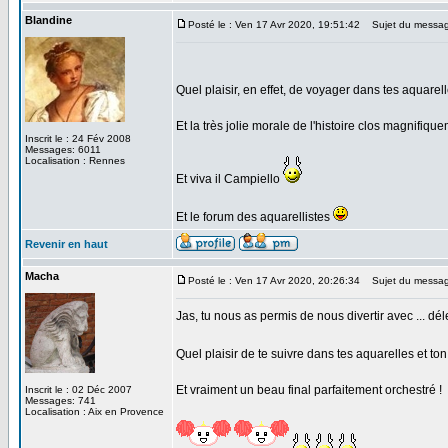
Blandine
Posté le : Ven 17 Avr 2020, 19:51:42
Sujet du messag
Quel plaisir, en effet, de voyager dans tes aquarel
Et la très jolie morale de l'histoire clos magnifiq
Inscrit le : 24 Fév 2008
Messages: 6011
Localisation : Rennes
Et viva il Campiello
Et le forum des aquarellistes
Revenir en haut
Macha
Posté le : Ven 17 Avr 2020, 20:26:34
Sujet du messag
Jas, tu nous as permis de nous divertir avec ... déle
Quel plaisir de te suivre dans tes aquarelles et to
Et vraiment un beau final parfaitement orchestré !
Inscrit le : 02 Déc 2007
Messages: 741
Localisation : Aix en Provence