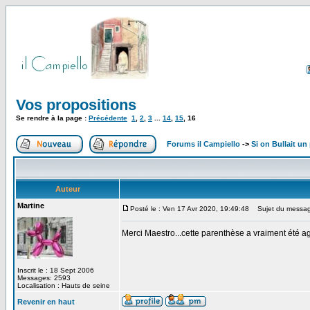
Vos propositions
Se rendre à la page :
Précédente
1
,
2
,
3
...
14
,
15
,
16
Forums il Campiello
->
Si on Bullait un
Auteur
Martine
Posté le : Ven 17 Avr 2020, 19:49:48
Sujet du messag
Merci Maestro...cette parenthèse a vraiment été a
Inscrit le : 18 Sept 2006
Messages: 2593
Localisation : Hauts de seine
Revenir en haut