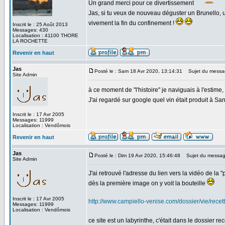
Un grand merci pour ce divertissement
Jas, si tu veux de nouveau déguster un Brunello, un
vivement la fin du confinement !
Inscrit le : 25 Août 2013
Messages: 430
Localisation : 41100 THORE
LA ROCHETTE
Revenir en haut
Jas
Posté le : Sam 18 Avr 2020, 13:14:31
Sujet du messa
Site Admin
à ce moment de "l'histoire" je naviguais à l'estime, 
J'ai regardé sur google quel vin était produit à Sa
Inscrit le : 17 Avr 2005
Messages: 11999
Localisation : Vendômois
Revenir en haut
Jas
Posté le : Dim 19 Avr 2020, 15:46:48
Sujet du messag
Site Admin
J'ai retrouvé l'adresse du lien vers la vidéo de la "
dès la première image on y voit la bouteille
Inscrit le : 17 Avr 2005
http://www.campiello-venise.com/dossier/vie/rece
Messages: 11999
Localisation : Vendômois
ce site est un labyrinthe, c'était dans le dossier re