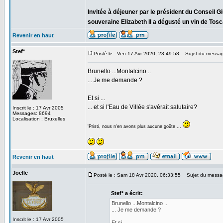
Invitée à déjeuner par le président du Conseil G
souveraine Elizabeth II a dégusté un vin de Tosc
Revenir en haut
Stef*
Posté le : Ven 17 Avr 2020, 23:49:58
Sujet du messag
Brunello ...Montalcino ..
... Je me demande ?
Et si ...
... et si l'Eau de Villée s'avérait salutaire?
Inscrit le : 17 Avr 2005
Messages: 8694
Localisation : Bruxelles
'Pristi, nous n'en avons plus aucune goûte ...
Revenir en haut
Joelle
Posté le : Sam 18 Avr 2020, 06:33:55
Sujet du messa
Stef* a écrit:
Brunello ...Montalcino ..
... Je me demande ?
Inscrit le : 17 Avr 2005
Et si ...