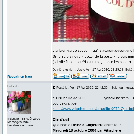
J’ai bien gardé souvenir qu’ils avaient ouvert u
Si j’en crois notre « dottor de la peste » je suis i
(j'ai vite fait des arrêts sur image pour les copier)
Dernière édition : Jas le Ven 17 Avr 2020, 23:25:38; Edité 
Revenir en haut
babeth
Posté le : Ven 17 Avr 2020, 22:42:39
Sujet du messag
du Brunellio de 2001 --------------yenaki ne s'em.....
court extrait de
https://www.vitisphere.com/actualite-9078-Que-boi
Inscrit le : 28 Août 2009
Clin d'oeil
Messages: 5040
Que boit la Reine d'Angleterre en Italie ?
Localisation : paris
Mercredi 18 octobre 2000 par Vitisphere