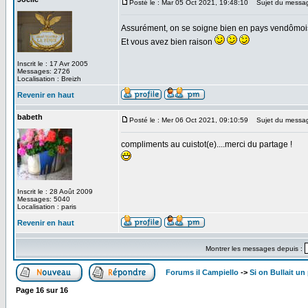
Posté le : Mar 05 Oct 2021, 19:48:10
Sujet du messa
Assurément, on se soigne bien en pays vendômo
Et vous avez bien raison
Inscrit le : 17 Avr 2005
Messages: 2726
Localisation : Breizh
Revenir en haut
babeth
Posté le : Mer 06 Oct 2021, 09:10:59
Sujet du messa
compliments au cuistot(e)....merci du partage !
Inscrit le : 28 Août 2009
Messages: 5040
Localisation : paris
Revenir en haut
Montrer les messages depuis :
Forums il Campiello
->
Si on Bullait un
Page
16
sur
16