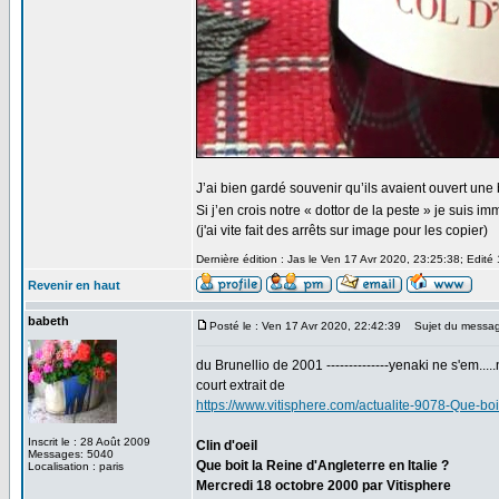
J’ai bien gardé souvenir qu’ils avaient ouvert u
Si j’en crois notre « dottor de la peste » je suis i
(j'ai vite fait des arrêts sur image pour les copier)
Dernière édition : Jas le Ven 17 Avr 2020, 23:25:38; Edité 
Revenir en haut
babeth
Posté le : Ven 17 Avr 2020, 22:42:39
Sujet du messag
du Brunellio de 2001 --------------yenaki ne s'em.....
court extrait de
https://www.vitisphere.com/actualite-9078-Que-boi
Inscrit le : 28 Août 2009
Clin d'oeil
Messages: 5040
Que boit la Reine d'Angleterre en Italie ?
Localisation : paris
Mercredi 18 octobre 2000 par Vitisphere