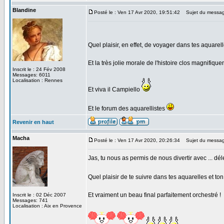
Blandine
Posté le : Ven 17 Avr 2020, 19:51:42
Sujet du messag
Quel plaisir, en effet, de voyager dans tes aquarel
Et la très jolie morale de l'histoire clos magnifiq
Inscrit le : 24 Fév 2008
Messages: 6011
Localisation : Rennes
Et viva il Campiello
Et le forum des aquarellistes
Revenir en haut
Macha
Posté le : Ven 17 Avr 2020, 20:26:34
Sujet du messag
Jas, tu nous as permis de nous divertir avec ... déle
Quel plaisir de te suivre dans tes aquarelles et to
Et vraiment un beau final parfaitement orchestré !
Inscrit le : 02 Déc 2007
Messages: 741
Localisation : Aix en Provence