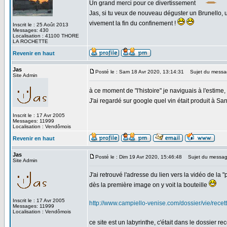
Un grand merci pour ce divertissement
Jas, si tu veux de nouveau déguster un Brunello, un
vivement la fin du confinement !
Inscrit le : 25 Août 2013
Messages: 430
Localisation : 41100 THORE
LA ROCHETTE
Revenir en haut
Jas
Posté le : Sam 18 Avr 2020, 13:14:31
Sujet du messa
Site Admin
à ce moment de "l'histoire" je naviguais à l'estime, 
J'ai regardé sur google quel vin était produit à Sa
Inscrit le : 17 Avr 2005
Messages: 11999
Localisation : Vendômois
Revenir en haut
Jas
Posté le : Dim 19 Avr 2020, 15:46:48
Sujet du messag
Site Admin
J'ai retrouvé l'adresse du lien vers la vidéo de la "
dès la première image on y voit la bouteille
Inscrit le : 17 Avr 2005
http://www.campiello-venise.com/dossier/vie/rece
Messages: 11999
Localisation : Vendômois
ce site est un labyrinthe, c'était dans le dossier re