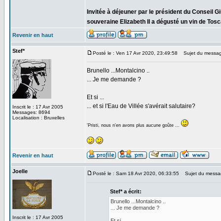
Invitée à déjeuner par le président du Conseil G
souveraine Elizabeth II a dégusté un vin de Tosc
Revenir en haut
Stef*
Posté le : Ven 17 Avr 2020, 23:49:58
Sujet du messag
Brunello ...Montalcino ..
... Je me demande ?
Et si ...
... et si l'Eau de Villée s'avérait salutaire?
Inscrit le : 17 Avr 2005
Messages: 8694
Localisation : Bruxelles
'Pristi, nous n'en avons plus aucune goûte ...
Revenir en haut
Joelle
Posté le : Sam 18 Avr 2020, 06:33:55
Sujet du messa
Stef* a écrit:
Brunello ...Montalcino ..
... Je me demande ?
Inscrit le : 17 Avr 2005
Et si ...