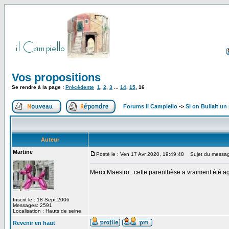
Vos propositions
Se rendre à la page :
Précédente
1
,
2
,
3
...
14
,
15
,
16
Forums il Campiello
->
Si on Bullait un
Auteur
Martine
Posté le : Ven 17 Avr 2020, 19:49:48
Sujet du messag
Merci Maestro...cette parenthèse a vraiment été a
Inscrit le : 18 Sept 2006
Messages: 2591
Localisation : Hauts de seine
Revenir en haut