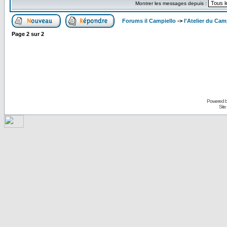
Montrer les messages depuis :
Forums il Campiello
->
l'Atelier du Cam
Page
2
sur
2
Powered 
Site