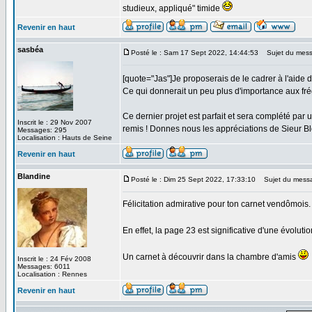
studieux, appliqué" timide
Revenir en haut
sasbéa
Posté le : Sam 17 Sept 2022, 14:44:53
Sujet du mess
[quote="Jas"]Je proposerais de le cadrer à l'aide
Ce qui donnerait un peu plus d'importance aux fré
Ce dernier projet est parfait et sera complété pa
Inscrit le : 29 Nov 2007
remis ! Donnes nous les appréciations de Sieur Bl
Messages: 295
Localisation : Hauts de Seine
Revenir en haut
Blandine
Posté le : Dim 25 Sept 2022, 17:33:10
Sujet du mess
Félicitation admirative pour ton carnet vendômois.
En effet, la page 23 est significative d'une évoluti
Un carnet à découvrir dans la chambre d'amis
Inscrit le : 24 Fév 2008
Messages: 6011
Localisation : Rennes
Revenir en haut