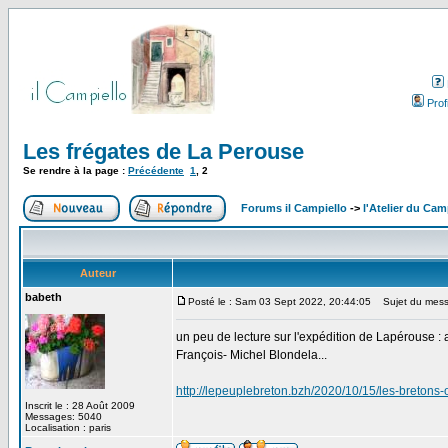
Profi
Les frégates de La Perouse
Se rendre à la page :
Précédente
1
,
2
Forums il Campiello
->
l'Atelier du Cam
Auteur
babeth
Posté le : Sam 03 Sept 2022, 20:44:05
Sujet du mess
un peu de lecture sur l'expédition de Lapérouse : 
François- Michel Blondela...
http://lepeuplebreton.bzh/2020/10/15/les-bretons-
Inscrit le : 28 Août 2009
Messages: 5040
Localisation : paris