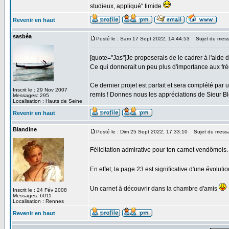
studieux, appliqué" timide
Revenir en haut
sasbéa
Posté le : Sam 17 Sept 2022, 14:44:53
Sujet du mess
[quote="Jas"]Je proposerais de le cadrer à l'aide
Ce qui donnerait un peu plus d'importance aux fré
Ce dernier projet est parfait et sera complété pa
Inscrit le : 29 Nov 2007
remis ! Donnes nous les appréciations de Sieur Bl
Messages: 295
Localisation : Hauts de Seine
Revenir en haut
Blandine
Posté le : Dim 25 Sept 2022, 17:33:10
Sujet du mess
Félicitation admirative pour ton carnet vendômois.
En effet, la page 23 est significative d'une évoluti
Un carnet à découvrir dans la chambre d'amis
Inscrit le : 24 Fév 2008
Messages: 6011
Localisation : Rennes
Revenir en haut