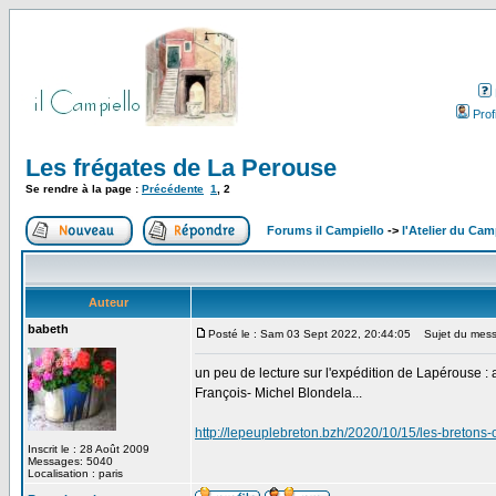
Profi
Les frégates de La Perouse
Se rendre à la page :
Précédente
1
,
2
Forums il Campiello
->
l'Atelier du Cam
Auteur
babeth
Posté le : Sam 03 Sept 2022, 20:44:05
Sujet du mess
un peu de lecture sur l'expédition de Lapérouse : 
François- Michel Blondela...
http://lepeuplebreton.bzh/2020/10/15/les-bretons-
Inscrit le : 28 Août 2009
Messages: 5040
Localisation : paris