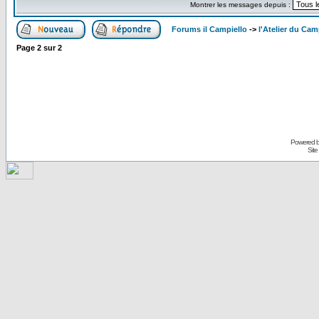
Montrer les messages depuis :
Forums il Campiello
->
l'Atelier du Cam
Page
2
sur
2
Powered 
Site