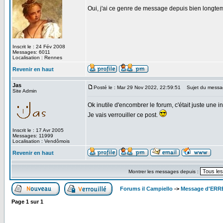
Oui, j'ai ce genre de message depuis bien longte
Inscrit le : 24 Fév 2008
Messages: 6011
Localisation : Rennes
Revenir en haut
Jas
Posté le : Mar 29 Nov 2022, 22:59:51
Sujet du messa
Site Admin
Ok inutile d'encombrer le forum, c'était juste une i
Je vais verrouiller ce post.
Inscrit le : 17 Avr 2005
Messages: 11999
Localisation : Vendômois
Revenir en haut
Montrer les messages depuis :
Forums il Campiello
->
Message d'ER
Page
1
sur
1