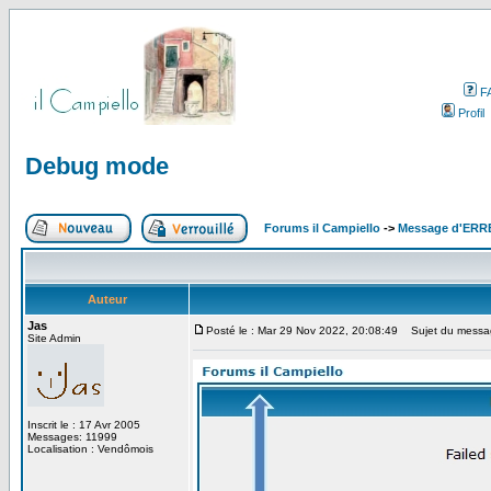
F
Profil
Debug mode
Forums il Campiello
->
Message d'ER
Auteur
Jas
Posté le : Mar 29 Nov 2022, 20:08:49
Sujet du messa
Site Admin
Inscrit le : 17 Avr 2005
Messages: 11999
Localisation : Vendômois