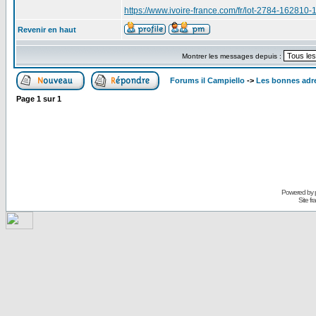
https://www.ivoire-france.com/fr/lot-2784-1628
Revenir en haut
Montrer les messages depuis :
Forums il Campiello
->
Les bonnes adr
Page
1
sur
1
Powered by
Site f