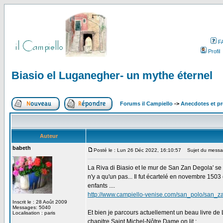
F
Profil
Biasio el Luganegher- un mythe éternel
Forums il Campiello
->
Anecdotes et pr
Auteur
babeth
Posté le : Lun 26 Déc 2022, 16:10:57
Sujet du message
La Riva di Biasio et le mur de San Zan Degola' se s
n'y a qu'un pas... Il fut écartelé en novembre 1503
enfants ....
http://www.campiello-venise.com/san_polo/san_
Inscrit le : 28 Août 2009
Messages: 5040
Et bien je parcours actuellement un beau livre de Lo
Localisation : paris
chapitre Saint Michel-Nôtre Dame on lit :