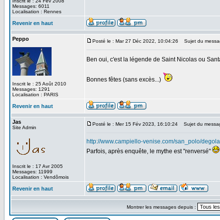
Inscrit le : 24 Fév 2008
Messages: 6011
Localisation : Rennes
Revenir en haut
Peppo
Posté le : Mar 27 Déc 2022, 10:04:26
Sujet du messa
Ben oui, c'est la légende de Saint Nicolas ou San
Bonnes fêtes (sans excès...)
Inscrit le : 25 Août 2010
Messages: 1291
Localisation : PARIS
Revenir en haut
Jas
Posté le : Mer 15 Fév 2023, 16:10:24
Sujet du messa
Site Admin
http://www.campiello-venise.com/san_polo/degola
Parfois, après enquête, le mythe est "renversé"
Inscrit le : 17 Avr 2005
Messages: 11999
Localisation : Vendômois
Revenir en haut
Montrer les messages depuis :