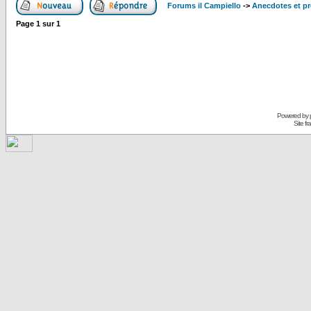
Forums il Campiello
->
Anecdotes et pr
Page
1
sur
1
Powered by
Site f