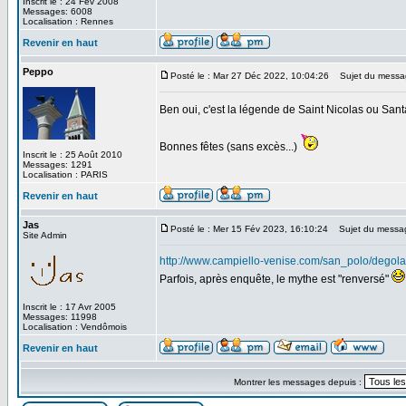
Inscrit le : 24 Fév 2008
Messages: 6008
Localisation : Rennes
Revenir en haut
Peppo
Posté le : Mar 27 Déc 2022, 10:04:26
Sujet du messa
Ben oui, c'est la légende de Saint Nicolas ou San
Bonnes fêtes (sans excès...)
Inscrit le : 25 Août 2010
Messages: 1291
Localisation : PARIS
Revenir en haut
Jas
Posté le : Mer 15 Fév 2023, 16:10:24
Sujet du messa
Site Admin
http://www.campiello-venise.com/san_polo/degola
Parfois, après enquête, le mythe est "renversé"
Inscrit le : 17 Avr 2005
Messages: 11998
Localisation : Vendômois
Revenir en haut
Montrer les messages depuis :