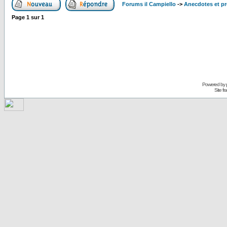
Forums il Campiello
->
Anecdotes et pr
Page
1
sur
1
Powered by
Site f