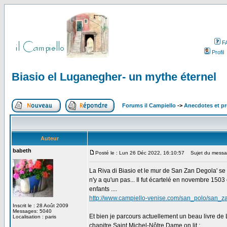
F
Profil
Biasio el Luganegher- un mythe éternel
Forums il Campiello
->
Anecdotes et pr
Auteur
babeth
Posté le : Lun 26 Déc 2022, 16:10:57
Sujet du message
La Riva di Biasio et le mur de San Zan Degola' se s
n'y a qu'un pas... Il fut écartelé en novembre 1503
enfants ....
http://www.campiello-venise.com/san_polo/san_
Inscrit le : 28 Août 2009
Messages: 5040
Et bien je parcours actuellement un beau livre de Lo
Localisation : paris
chapitre Saint Michel-Nôtre Dame on lit :