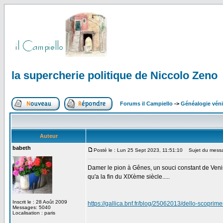
la supercherie politique de Niccolo Zeno
Forums il Campiello
->
Généalogie véni
Auteur
babeth
Posté le : Lun 25 Sept 2023, 11:51:10
Sujet du messag
Damer le pion à Gênes, un souci constant de Venise 
qu'a la fin du XIXème siècle.....
Inscrit le : 28 Août 2009
https://gallica.bnf.fr/blog/25062013/dello-scopri
Messages: 5040
Localisation : paris