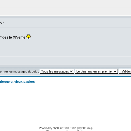
age:
ws" dès le XIVème
ontrer les messages depuis :
tienne et vieux papiers
Powered by
phpBB
© 2001, 2005 phpBB Group