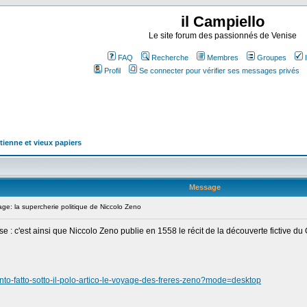
il Campiello
Le site forum des passionnés de Venise
FAQ
Recherche
Membres
Groupes
Profil
Se connecter pour vérifier ses messages privés
tienne et vieux papiers
Message
e: la supercherie politique de Niccolo Zeno
: c'est ainsi que Niccolo Zeno publie en 1558 le récit de la découverte fictive du G
mento-fatto-sotto-il-polo-artico-le-voyage-des-freres-zeno?mode=desktop