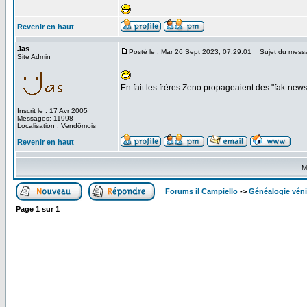
Revenir en haut
Jas
Posté le : Mar 26 Sept 2023, 07:29:01
Sujet du mess
Site Admin
En fait les frères Zeno propageaient des "fak-ne
Inscrit le : 17 Avr 2005
Messages: 11998
Localisation : Vendômois
Revenir en haut
M
Forums il Campiello
->
Généalogie véni
Page
1
sur
1