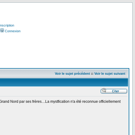
Inscription
Connexion
Voir le sujet précédent
::
Voir le sujet suivant
rand Nord par ses frères....La mystfication n'a été reconnue officiellement