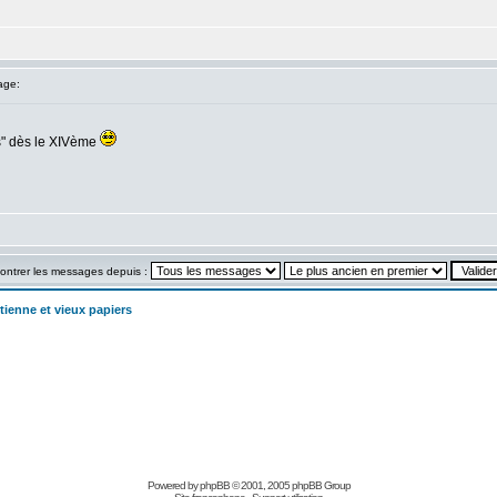
age:
ws" dès le XIVème
ontrer les messages depuis :
tienne et vieux papiers
Powered by
phpBB
© 2001, 2005 phpBB Group