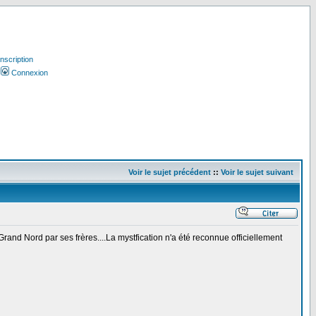
Inscription
Connexion
Voir le sujet précédent
::
Voir le sujet suivant
rand Nord par ses frères....La mystfication n'a été reconnue officiellement