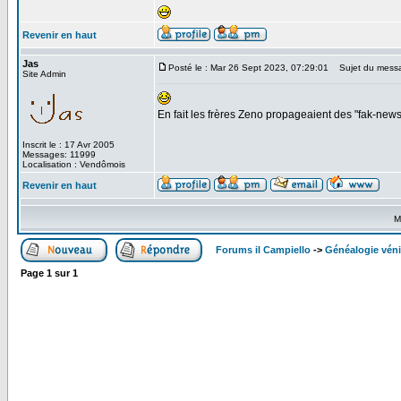
Revenir en haut
Jas
Posté le : Mar 26 Sept 2023, 07:29:01
Sujet du mess
Site Admin
En fait les frères Zeno propageaient des "fak-ne
Inscrit le : 17 Avr 2005
Messages: 11999
Localisation : Vendômois
Revenir en haut
M
Forums il Campiello
->
Généalogie véni
Page
1
sur
1