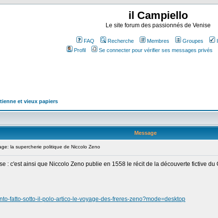
il Campiello
Le site forum des passionnés de Venise
FAQ
Recherche
Membres
Groupes
Profil
Se connecter pour vérifier ses messages privés
tienne et vieux papiers
Message
e: la supercherie politique de Niccolo Zeno
: c'est ainsi que Niccolo Zeno publie en 1558 le récit de la découverte fictive du G
mento-fatto-sotto-il-polo-artico-le-voyage-des-freres-zeno?mode=desktop