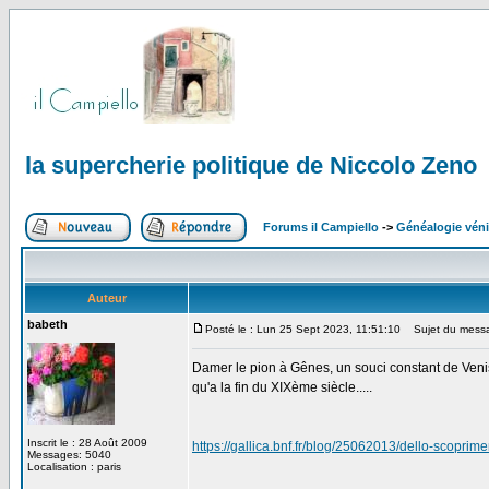
la supercherie politique de Niccolo Zeno
Forums il Campiello
->
Généalogie véni
Auteur
babeth
Posté le : Lun 25 Sept 2023, 11:51:10
Sujet du messag
Damer le pion à Gênes, un souci constant de Venise 
qu'a la fin du XIXème siècle.....
Inscrit le : 28 Août 2009
https://gallica.bnf.fr/blog/25062013/dello-scopri
Messages: 5040
Localisation : paris