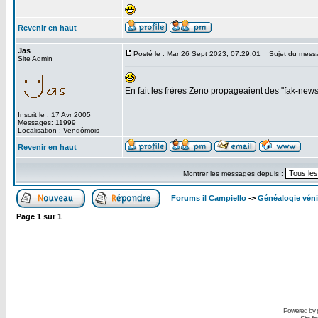
Revenir en haut
Jas
Posté le : Mar 26 Sept 2023, 07:29:01
Sujet du mess
Site Admin
En fait les frères Zeno propageaient des "fak-ne
Inscrit le : 17 Avr 2005
Messages: 11999
Localisation : Vendômois
Revenir en haut
Montrer les messages depuis :
Forums il Campiello
->
Généalogie véni
Page
1
sur
1
Powered by