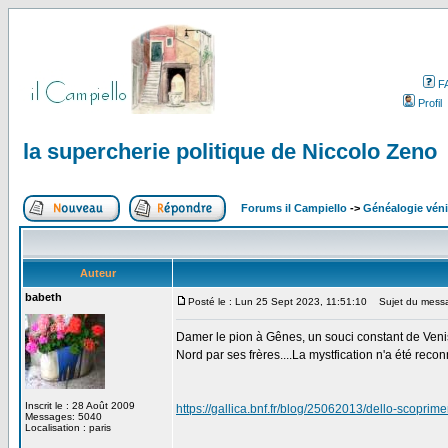
F
Profil
la supercherie politique de Niccolo Zeno
Forums il Campiello
->
Généalogie véni
Auteur
babeth
Posté le : Lun 25 Sept 2023, 11:51:10
Sujet du messag
Damer le pion à Gênes, un souci constant de Venise
Nord par ses frères....La mystfication n'a été recon
Inscrit le : 28 Août 2009
https://gallica.bnf.fr/blog/25062013/dello-scopri
Messages: 5040
Localisation : paris