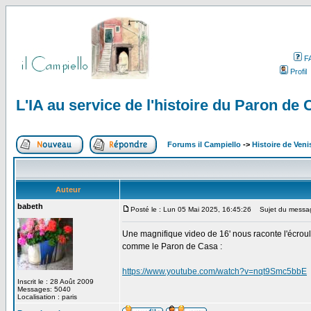
F
Profil
L'IA au service de l'histoire du Paron de
Forums il Campiello
->
Histoire de Veni
Auteur
babeth
Posté le : Lun 05 Mai 2025, 16:45:26
Sujet du message:
Une magnifique video de 16' nous raconte l'écrou
comme le Paron de Casa :
https://www.youtube.com/watch?v=nqt9Smc5bbE
Inscrit le : 28 Août 2009
Messages: 5040
Localisation : paris