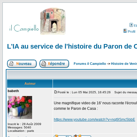
F
Profil
L'IA au service de l'histoire du Paron de
Forums il Campiello
->
Histoire de Veni
Auteur
babeth
Posté le : Lun 05 Mai 2025, 16:45:26
Sujet du message:
Une magnifique video de 16' nous raconte l'écrou
comme le Paron de Casa :
https://www.youtube.com/watch?v=nqt9Smc5bbE
Inscrit le : 28 Août 2009
Messages: 5040
Localisation : paris