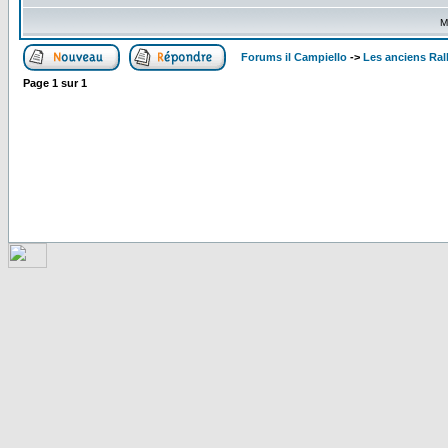
M
Forums il Campiello
->
Les anciens Ral
Page
1
sur
1