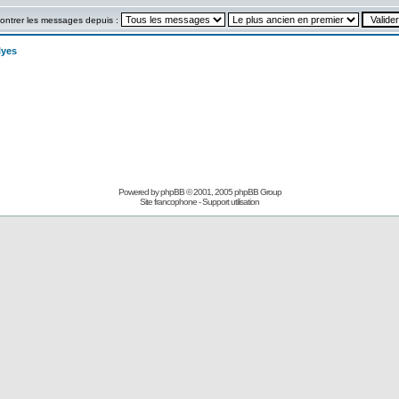
ontrer les messages depuis :
lyes
Powered by
phpBB
© 2001, 2005 phpBB Group
Site francophone
-
Support utilisation