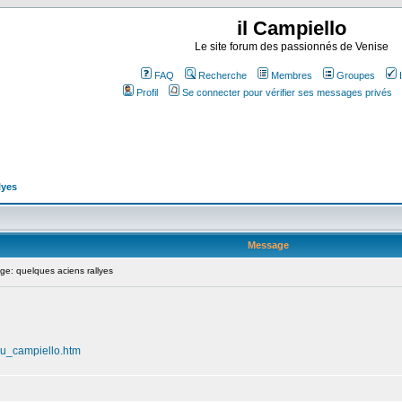
il Campiello
Le site forum des passionnés de Venise
FAQ
Recherche
Membres
Groupes
Profil
Se connecter pour vérifier ses messages privés
lyes
Message
: quelques aciens rallyes
du_campiello.htm