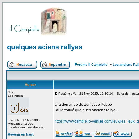
quelques aciens rallyes
Forums il Campiello
->
Les anciens Ral
Auteur
Jas
Posté le : Ven 21 Nov 2025, 12:30:24
Sujet du message
Site Admin
à la demande de Zen et de Peppo
j'ai retrouvé quelques anciens rallye :
Inscrit le : 17 Avr 2005
https://www.campiello-venise.com/jeux/les_jeux_
Messages: 11999
Localisation : Vendômois
Revenir en haut