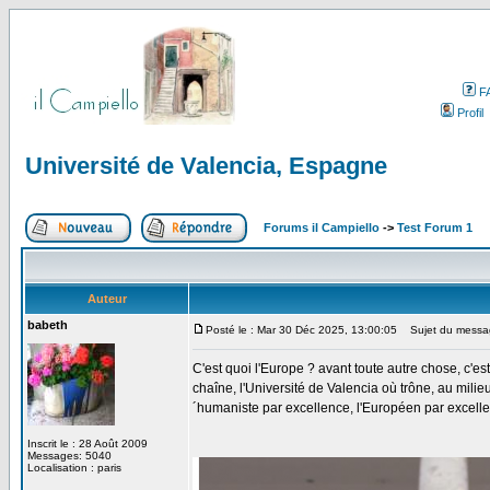
F
Profil
Université de Valencia, Espagne
Forums il Campiello
->
Test Forum 1
Auteur
babeth
Posté le : Mar 30 Déc 2025, 13:00:05
Sujet du message
C'est quoi l'Europe ? avant toute autre chose, c'es
chaîne, l'Université de Valencia où trône, au mil
´humaniste par excellence, l'Européen par excellen
Inscrit le : 28 Août 2009
Messages: 5040
Localisation : paris