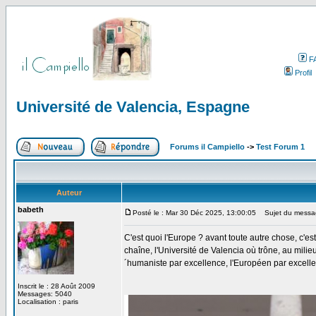
F
Profil
Université de Valencia, Espagne
Forums il Campiello
->
Test Forum 1
Auteur
babeth
Posté le : Mar 30 Déc 2025, 13:00:05
Sujet du message
C'est quoi l'Europe ? avant toute autre chose, c'es
chaîne, l'Université de Valencia où trône, au mil
´humaniste par excellence, l'Européen par excellen
Inscrit le : 28 Août 2009
Messages: 5040
Localisation : paris