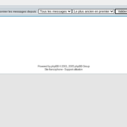
ontrer les messages depuis :
Powered by
phpBB
© 2001, 2005 phpBB Group
Site francophone
-
Support utilisation