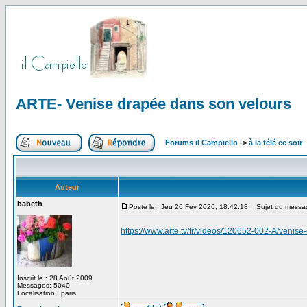
ARTE- Venise drapée dans son velours
Forums il Campiello
->
à la télé ce soir
Auteur
babeth
Posté le : Jeu 26 Fév 2026, 18:42:18
Sujet du message
https://www.arte.tv/fr/videos/120652-002-A/venis
Inscrit le : 28 Août 2009
Messages: 5040
Localisation : paris