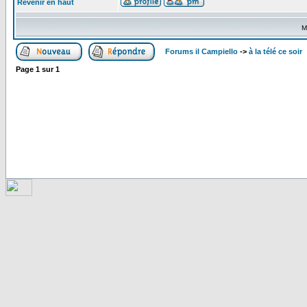
Revenir en haut
M
Forums il Campiello
->
à la télé ce soir
Page
1
sur
1