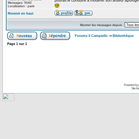
pourait le conduire à modérer son ardeur apologét
Messages: 5040
Localisation : paris
Revenir en haut
Montrer les messages depuis :
Forums il Campiello
->
Bibliothèque
Page
1
sur
1
Powered by
Site f