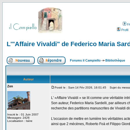
F
Profil
L'"Affaire Vivaldi" de Federico Maria Sard
Forums il Campiello
->
Bibliothèque
Auteur
Zen
Posté le : Sam 14 Fév 2026, 16:01:45
Sujet du message
L' »Affaire Vivaldi » se lit comme une véritable intr
Son auteur, Federico Maria Sardelli, par ailleurs che
recherche des partitions manuscrites de Vivaldi di
Inscrit le : 01 Juin 2007
Messages: 2426
L'occasion de mettre en lumière les véritables acte
Localisation : Isère
ainsi que 2 mécènes, Roberto Foà et Filippo Giordo