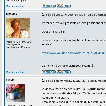
Localisation : paris
Revenir en haut
Blandine
Posté le : Dim 19 Avr 2026, 16:47:33
Sujet du messag
Merci Zen, d'avoir présenté ce livre passionnant que
Quelle histoire !!!!!
Le livre est ponctué par la phrase In memoria aeter
Inscrit le : 24 Fév 2008
sereine".
Messages: 6011
Localisation : Rennes
https://www.youtube.com/watch?v=KGKVXpykud0
La mémoire du juste vivra pour l'éternité.
Revenir en haut
babeth
Posté le : Jeu 07 Mai 2026, 11:07:29
Sujet du messag
je viens aussi de finir de le lire---plus qu'un roman 
recherche considérable fait par FM Sardelli autour
lecture un vrai plaisir.
Il me semble aussi que le cousin du Maestro, aux t
Inscrit le : 28 Août 2009