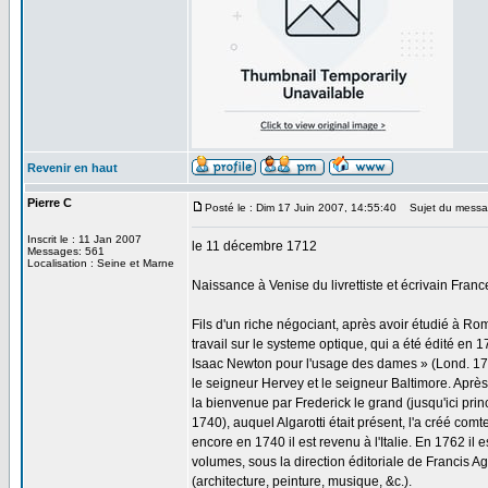
Revenir en haut
Pierre C
Posté le : Dim 17 Juin 2007, 14:55:40
Sujet du messag
Inscrit le : 11 Jan 2007
le 11 décembre 1712
Messages: 561
Localisation : Seine et Marne
Naissance à Venise du livrettiste et écrivain Fra
Fils d'un riche négociant, après avoir étudié à Ro
travail sur le systeme optique, qui a été édité en 
Isaac Newton pour l'usage des dames » (Lond. 1739)
le seigneur Hervey et le seigneur Baltimore. Après 
la bienvenue par Frederick le grand (jusqu'ici pri
1740), auquel Algarotti était présent, l'a créé com
encore en 1740 il est revenu à l'Italie. En 1762 il 
volumes, sous la direction éditoriale de Francis Agli
(architecture, peinture, musique, &c.).