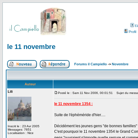
F
Profil
le 11 novembre
Forums il Campiello
->
Novembre
Auteur
Lili
Posté le : Sam 11 Nov 2006, 00:01:51
Sujet du messa
le 11 novembre 1354 :
Suite de l'éphéméride d'hier.....
Décidément les jeunes gens "de bonnes familles" 
Inscrit le : 23 Avr 2005
Messages: 7651
C'est pourquoi le 11 novembre 1354 le Grand Conse
Localisation : Nice
gens "ouvraient n'importe quelle serrure et comm