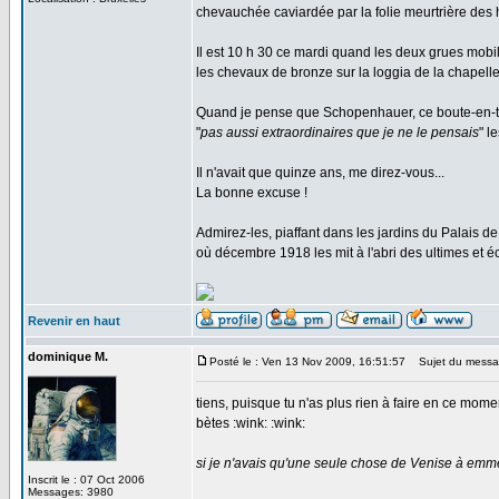
chevauchée caviardée par la folie meurtrière des
Il est 10 h 30 ce mardi quand les deux grues mobi
les chevaux de bronze sur la loggia de la chapell
Quand je pense que Schopenhauer, ce boute-en-tra
"
pas aussi extraordinaires que je ne le pensais
" l
Il n'avait que quinze ans, me direz-vous...
La bonne excuse !
Admirez-les, piaffant dans les jardins du Palais 
où décembre 1918 les mit à l'abri des ultimes et éc
Revenir en haut
dominique M.
Posté le : Ven 13 Nov 2009, 16:51:57
Sujet du messa
tiens, puisque tu n'as plus rien à faire en ce mom
bètes :wink: :wink:
si je n'avais qu'une seule chose de Venise à emmene
Inscrit le : 07 Oct 2006
Messages: 3980