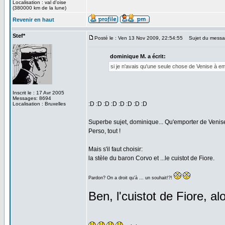
Localisation : val d'oise
(380000 km de la lune)
Revenir en haut
Stef*
Posté le : Ven 13 Nov 2009, 22:54:55
Sujet du messa
dominique M. a écrit:
si je n'avais qu'une seule chose de Venise à em
Inscrit le : 17 Avr 2005
Messages: 8694
:D :D :D :D :D :D :D :D
Localisation : Bruxelles
Superbe sujet, dominique... Qu'emporter de Venise
Perso, tout !
Mais s'il faut choisir:
la stèle du baron Corvo et ...le cuistot de Fiore.
Pardon? On a droit qu'à ... un souhait!?!
Ben, l'cuistot de Fiore, alo