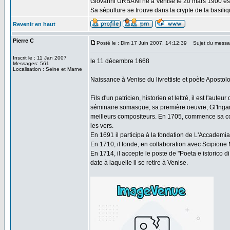
Giovanni URBANI né à Venise le 20 mars 1900 est
Sa sépulture se trouve dans la crypte de la basil
Revenir en haut
Pierre C
Posté le : Dim 17 Juin 2007, 14:12:39
Sujet du messag
Inscrit le : 11 Jan 2007
le 11 décembre 1668
Messages: 561
Localisation : Seine et Marne
Naissance à Venise du livrettiste et poète Apost
Fils d'un patricien, historien et lettré, il est l'aut
séminaire somasque, sa première oeuvre, Gl'Inganni
meilleurs compositeurs. En 1705, commence sa coll
les vers.
En 1691 il participa à la fondation de L'Accademia
En 1710, il fonde, en collaboration avec Scipione Ma
En 1714, il accepte le poste de "Poeta e istorico d
date à laquelle il se retire à Venise.