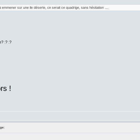
 emmener sur une ile déserte, ce serait ce quadrige, sans hésitation ....
? :? :?
rs !
ge: