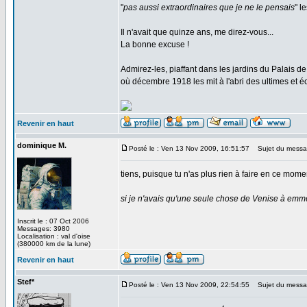
"
pas aussi extraordinaires que je ne le pensais
" l
Il n'avait que quinze ans, me direz-vous...
La bonne excuse !
Admirez-les, piaffant dans les jardins du Palais 
où décembre 1918 les mit à l'abri des ultimes et éc
Revenir en haut
dominique M.
Posté le : Ven 13 Nov 2009, 16:51:57
Sujet du messa
tiens, puisque tu n'as plus rien à faire en ce mom
si je n'avais qu'une seule chose de Venise à emmene
Inscrit le : 07 Oct 2006
Messages: 3980
Localisation : val d'oise
(380000 km de la lune)
Revenir en haut
Stef*
Posté le : Ven 13 Nov 2009, 22:54:55
Sujet du messa