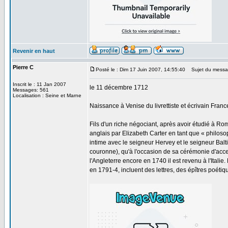
Revenir en haut
Pierre C
Posté le : Dim 17 Juin 2007, 14:55:40
Sujet du messag
Inscrit le : 11 Jan 2007
le 11 décembre 1712
Messages: 561
Localisation : Seine et Marne
Naissance à Venise du livrettiste et écrivain Fra
Fils d'un riche négociant, après avoir étudié à Rom
anglais par Elizabeth Carter en tant que « philoso
intime avec le seigneur Hervey et le seigneur Balti
couronne), qu'à l'occasion de sa cérémonie d'acces
l'Angleterre encore en 1740 il est revenu à l'Italie
en 1791-4, incluent des lettres, des épîtres poétiqu