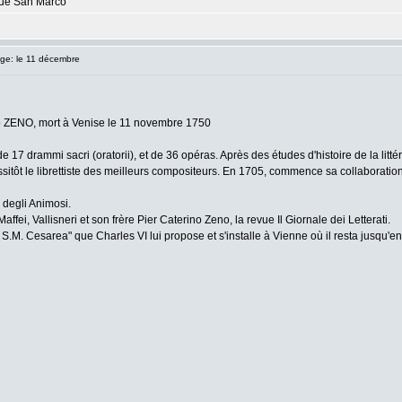
ique San Marco
e: le 11 décembre
olo ZENO, mort à Venise le 11 novembre 1750
teur de 17 drammi sacri (oratorii), et de 36 opéras. Après des études d'histoire de la 
tôt le librettiste des meilleurs compositeurs. En 1705, commence sa collaboration av
 degli Animosi.
ffei, Vallisneri et son frère Pier Caterino Zeno, la revue Il Giornale dei Letterati.
 S.M. Cesarea" que Charles VI lui propose et s'installe à Vienne où il resta jusqu'en 