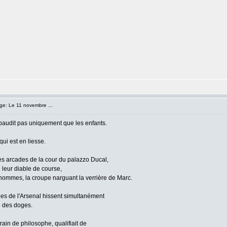
e: Le 11 novembre ...
ébaudit pas uniquement que les enfants.
ui est en liesse.
les arcades de la cour du palazzo Ducal,
 leur diable de course,
 hommes, la croupe narguant la verrière de Marc.
les de l'Arsenal hissent simultanément
e des doges.
in de philosophe, qualifiait de