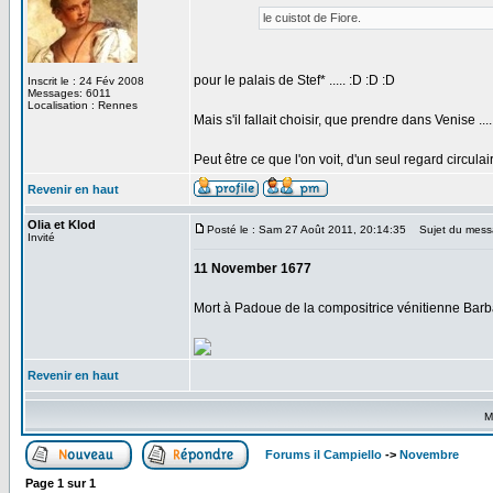
le cuistot de Fiore.
pour le palais de Stef* ..... :D :D :D
Inscrit le : 24 Fév 2008
Messages: 6011
Localisation : Rennes
Mais s'il fallait choisir, que prendre dans Venise ....
Peut être ce que l'on voit, d'un seul regard circula
Revenir en haut
Olia et Klod
Posté le : Sam 27 Août 2011, 20:14:35
Sujet du mess
Invité
11 November 1677
Mort à Padoue de la compositrice vénitienne Barbara
Revenir en haut
M
Forums il Campiello
->
Novembre
Page
1
sur
1