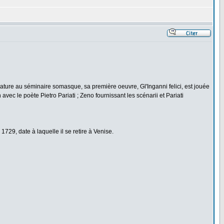
littérature au séminaire somasque, sa première oeuvre, Gl'Inganni felici, est jouée
ec le poète Pietro Pariati ; Zeno fournissant les scénarii et Pariati
1729, date à laquelle il se retire à Venise.