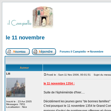
le 11 novembre
Forums il Campiello
->
Novembre
Auteur
Lili
Posté le : Sam 11 Nov 2006, 00:01:51
Sujet du messa
le 11 novembre 1354 :
Suite de l'éphéméride d'hier.....
Décidément les jeunes gens "de bonnes familles" 
Inscrit le : 23 Avr 2005
Messages: 7651
C'est pourquoi le 11 novembre 1354 le Grand Conse
Localisation : Nice
maisons d'autrui de nombreuses offenses et cho