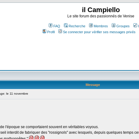
il Campiello
Le site forum des passionnés de Venise
FAQ
Recherche
Membres
Groupes
Profil
Se connecter pour vérifier ses messages privés
Message
ge: le 11 novembre
de l'époque se comportaient souvent en véritables voyous.
il interdit de fabriquer des "rossignols" avec lesquels, depuis quelques temps ce
ses malhonnêtes."