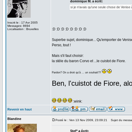
dominique M. a écrit:
si je n'avais qu'une seule chose de Venise à
Inscrit le : 17 Avr 2005
Messages: 8694
:D :D :D :D :D :D :D :D
Localisation : Bruxelles
Superbe sujet, dominique... Qu'emporter de Venise
Perso, tout !
Mais s'il faut choisir:
la stèle du baron Corvo et ...le cuistot de Fiore.
Pardon? On a droit qu'à ... un souhait!?!
Ben, l'cuistot de Fiore, alo
:wink:
Revenir en haut
Blandine
Posté le : Ven 13 Nov 2009, 23:09:21
Sujet du messa
Stef* a écrit: