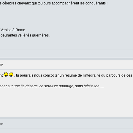
es célèbres chevaux qui toujours accompagnèrent les conquérants !
de Venise à Rome
oeurantes velléités guerrières...
ge:
ent
, tu pourrais nous concocter un résumé de l'intégralité du parcours de ces 
r sur une ile déserte, ce serait ce quadrige, sans hésitation ....
ge: