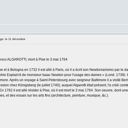
e: le 11 décembre
ncesco ALGAROTTI, mort à Pise le 3 mai 1764
e et à Bologna en 1732 il est allé à Paris, où il a écrit son Newtonianismo par le da
phie Explain'd de monsieur Isaac Newton pour l'usage des dames » (Lond. 1739). Il 
more. Après un voyage à Saint-Petersbourg avec seigneur Baltimore il a visité Berlin
sion chez Königsberg (le juillet 1740), auquel Algarotti était présent, l'a créé com
. En 1762 il est allé résider à Pise, où il est mort le 3 mai 1764. Son oeuvre, dont une
es, et des essais sur les arts fins (architecture, peinture, musique, &c.).