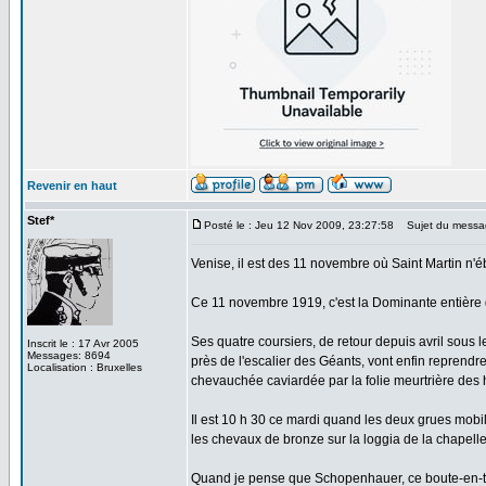
Revenir en haut
Stef*
Posté le : Jeu 12 Nov 2009, 23:27:58
Sujet du messag
Venise, il est des 11 novembre où Saint Martin n'
Ce 11 novembre 1919, c'est la Dominante entière q
Ses quatre coursiers, de retour depuis avril sous 
Inscrit le : 17 Avr 2005
Messages: 8694
près de l'escalier des Géants, vont enfin reprendre
Localisation : Bruxelles
chevauchée caviardée par la folie meurtrière des
Il est 10 h 30 ce mardi quand les deux grues mobi
les chevaux de bronze sur la loggia de la chapell
Quand je pense que Schopenhauer, ce boute-en-tra