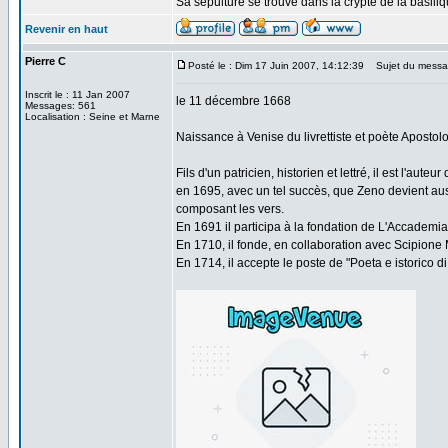
Sa sépulture se trouve dans la crypte de la basil
Revenir en haut
Pierre C
Posté le : Dim 17 Juin 2007, 14:12:39
Sujet du messag
Inscrit le : 11 Jan 2007
le 11 décembre 1668
Messages: 561
Localisation : Seine et Marne
Naissance à Venise du livrettiste et poète Apost
Fils d'un patricien, historien et lettré, il est l'au
en 1695, avec un tel succès, que Zeno devient aussi
composant les vers.
En 1691 il participa à la fondation de L'Accademia
En 1710, il fonde, en collaboration avec Scipione Ma
En 1714, il accepte le poste de "Poeta e istorico di