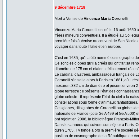
9 décembre 1718
Mort à Venise de
Vincenzo Maria Coronelli
Vincenzo Maria Coronelli est né le 16 août 1650 à R
frères mineurs conventuels. Il a étudié au Colle
première fois à Venise au couvent de San Nicolo de
voyager dans toute l'Italie et en Europe.
C'est en 1685, qu'il a été nommé cosmographe de l
Ce sont les globes qu'il a créés qui ont fait sa 
diamètre de 175 cm et étaient délicatement réalis
Le cardinal d'Estrées, ambassadeur français de Lo
Coronelli s'installe alors à Paris en 1681, où il r
mesurent 382 cm de diamètre et pèsent environ 2
globe terrestre : il présente l'état des connaissa
globe céleste : il représente l'état du ciel à la na
constellations sous forme d'animaux fantastiques, l
Ces globes, dits globes de Coronelli ou globes de
nationale de France (cote Ge A 499 et Ge A 500) et
ont rejoint en 2006, la bibliothèque François-Mitte
Dans les années qui suivent son séjour à Paris, C
qu'en 1705. Il y fonde alors la première société 
position de cosmographe de la République de Ven