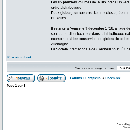
Les six premiers volumes de la Biblioteca Univers
ordre alphabétique.
Deux globes, l'un terrestre, l'autre céleste, récem
Bruxelles.
Il est mort à Venise le 9 décembre 1718, à l'âge d
sont aujourd'hui localisés dans la bibliothèque na
exemplaires bien conservées de globes de ciel et d
Allemagne.
La Société internationale de Coronelli pour l'Ét
Revenir en haut
Montrer les messages depuis :
Forums il Campiello
->
Décembre
Page
1
sur
1
Powered by
Site f