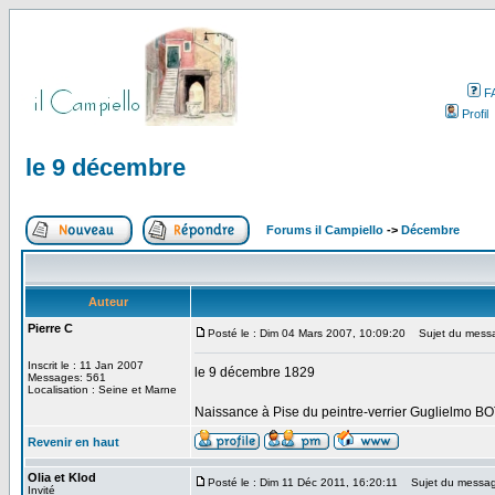
F
Profil
le 9 décembre
Forums il Campiello
->
Décembre
Auteur
Pierre C
Posté le : Dim 04 Mars 2007, 10:09:20
Sujet du messa
Inscrit le : 11 Jan 2007
le 9 décembre 1829
Messages: 561
Localisation : Seine et Marne
Naissance à Pise du peintre-verrier Guglielmo BO
Revenir en haut
Olia et Klod
Posté le : Dim 11 Déc 2011, 16:20:11
Sujet du messag
Invité