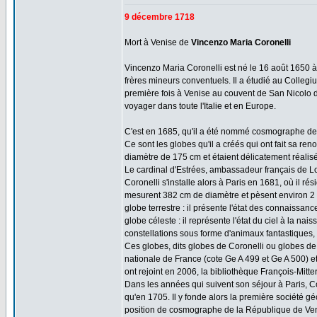
9 décembre 1718
Mort à Venise de
Vincenzo Maria Coronelli
Vincenzo Maria Coronelli est né le 16 août 1650 à R
frères mineurs conventuels. Il a étudié au Colle
première fois à Venise au couvent de San Nicolo de
voyager dans toute l'Italie et en Europe.
C'est en 1685, qu'il a été nommé cosmographe de l
Ce sont les globes qu'il a créés qui ont fait sa 
diamètre de 175 cm et étaient délicatement réalis
Le cardinal d'Estrées, ambassadeur français de Lo
Coronelli s'installe alors à Paris en 1681, où il r
mesurent 382 cm de diamètre et pèsent environ 2
globe terrestre : il présente l'état des connaissa
globe céleste : il représente l'état du ciel à la na
constellations sous forme d'animaux fantastiques, l
Ces globes, dits globes de Coronelli ou globes de
nationale de France (cote Ge A 499 et Ge A 500) et
ont rejoint en 2006, la bibliothèque François-Mitte
Dans les années qui suivent son séjour à Paris, C
qu'en 1705. Il y fonde alors la première société 
position de cosmographe de la République de Ven