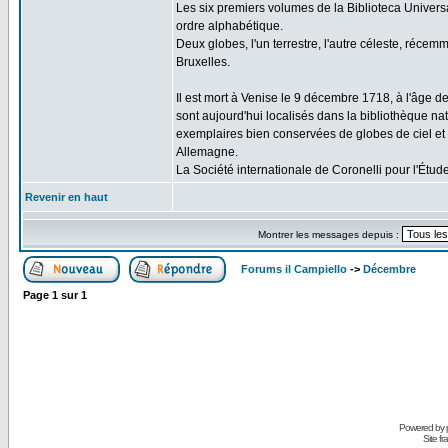
Les six premiers volumes de la Biblioteca Univers
ordre alphabétique.
Deux globes, l'un terrestre, l'autre céleste, récem
Bruxelles.
Il est mort à Venise le 9 décembre 1718, à l'âge d
sont aujourd'hui localisés dans la bibliothèque na
exemplaires bien conservées de globes de ciel et d
Allemagne.
La Société internationale de Coronelli pour l'Ét
Revenir en haut
Montrer les messages depuis :
Forums il Campiello
->
Décembre
Page
1
sur
1
Powered by
Site f