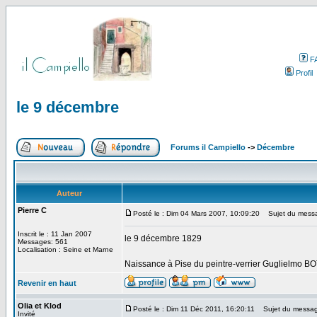
F
Profil
le 9 décembre
Forums il Campiello
->
Décembre
Auteur
Pierre C
Posté le : Dim 04 Mars 2007, 10:09:20
Sujet du messa
Inscrit le : 11 Jan 2007
le 9 décembre 1829
Messages: 561
Localisation : Seine et Marne
Naissance à Pise du peintre-verrier Guglielmo BO
Revenir en haut
Olia et Klod
Posté le : Dim 11 Déc 2011, 16:20:11
Sujet du messag
Invité