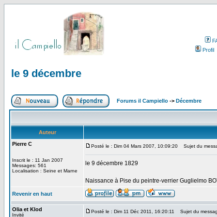
F
Profil
le 9 décembre
Forums il Campiello
->
Décembre
Auteur
Pierre C
Posté le : Dim 04 Mars 2007, 10:09:20
Sujet du messa
Inscrit le : 11 Jan 2007
le 9 décembre 1829
Messages: 561
Localisation : Seine et Marne
Naissance à Pise du peintre-verrier Guglielmo BO
Revenir en haut
Olia et Klod
Posté le : Dim 11 Déc 2011, 16:20:11
Sujet du messag
Invité