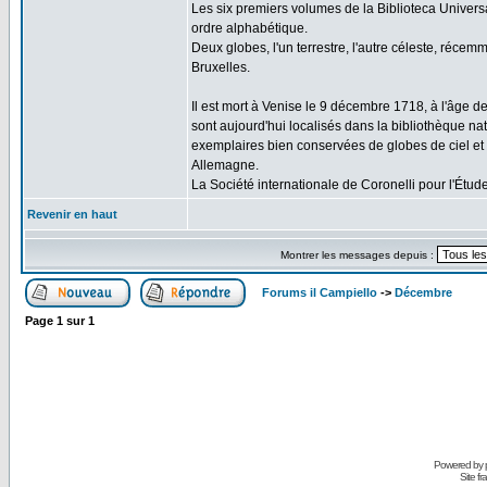
Les six premiers volumes de la Biblioteca Univers
ordre alphabétique.
Deux globes, l'un terrestre, l'autre céleste, récem
Bruxelles.
Il est mort à Venise le 9 décembre 1718, à l'âge d
sont aujourd'hui localisés dans la bibliothèque na
exemplaires bien conservées de globes de ciel et d
Allemagne.
La Société internationale de Coronelli pour l'Ét
Revenir en haut
Montrer les messages depuis :
Forums il Campiello
->
Décembre
Page
1
sur
1
Powered by
Site f