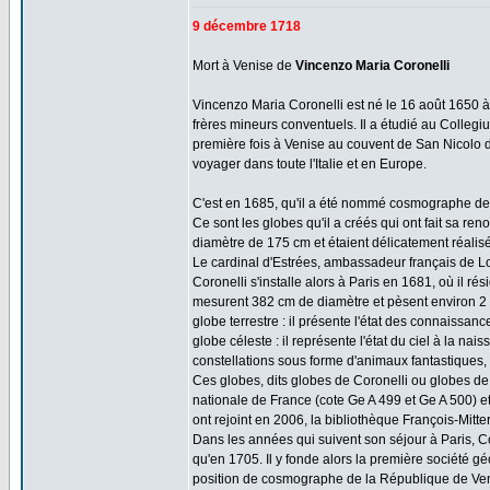
9 décembre 1718
Mort à Venise de
Vincenzo Maria Coronelli
Vincenzo Maria Coronelli est né le 16 août 1650 à R
frères mineurs conventuels. Il a étudié au Colle
première fois à Venise au couvent de San Nicolo de
voyager dans toute l'Italie et en Europe.
C'est en 1685, qu'il a été nommé cosmographe de l
Ce sont les globes qu'il a créés qui ont fait sa 
diamètre de 175 cm et étaient délicatement réalis
Le cardinal d'Estrées, ambassadeur français de Lo
Coronelli s'installe alors à Paris en 1681, où il r
mesurent 382 cm de diamètre et pèsent environ 2
globe terrestre : il présente l'état des connaissa
globe céleste : il représente l'état du ciel à la na
constellations sous forme d'animaux fantastiques, l
Ces globes, dits globes de Coronelli ou globes de
nationale de France (cote Ge A 499 et Ge A 500) et
ont rejoint en 2006, la bibliothèque François-Mitte
Dans les années qui suivent son séjour à Paris, C
qu'en 1705. Il y fonde alors la première société 
position de cosmographe de la République de Ven