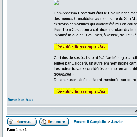
Dom Anselmo Costadoni était le fils d'un riche ma
des moines Camaldules au monastère de San Michiel. I
écrivains camaldules qui avaient été mis en cause
Puis, Dom Costadoni a collaboré pendant dix-huit
imprimé in-olia en 9 volumes, à Venise, de 1755 à
Certains de ses écrits relatifs à l'archéologie chr
éditée par Calogerà, un autre éminent moine cama
Les autres travaux considérés comme remarquab
teologiche
».
Des manuscrits inédits furent transférés, sur ord
Revenir en haut
M
Forums il Campiello
->
Janvier
Page
1
sur
1