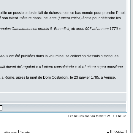
ifié un possible destin fait de richesses en ce bas monde pour prendre l'habit
on talent littéraire dans une lettre (
Lettera critica
) écrite pour défendre les
nnales Camaldulenses ordinis S. Benedicti, ab anno 907 ad annum 1770
»
iani
» ont été publiées dans la volumineuse collection d'essais historiques
pali doveri de' regolari
» «
Lettere consolatorie
» et «
Lettere sopra questione
, à Rome, après la mort de Dom Costadoni, le 23 janvier 1785, à Venise.
Les heures sont au format GMT + 1 heure
Aller vers: