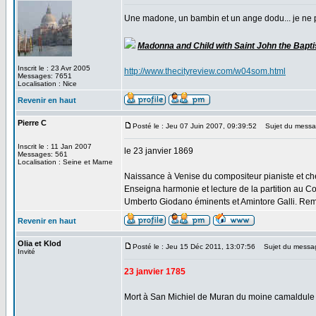
Une madone, un bambin et un ange dodu... je ne 
Madonna and Child with Saint John the Bapti
Inscrit le : 23 Avr 2005
http://www.thecityreview.com/w04som.html
Messages: 7651
Localisation : Nice
Revenir en haut
Pierre C
Posté le : Jeu 07 Juin 2007, 09:39:52
Sujet du message
Inscrit le : 11 Jan 2007
le 23 janvier 1869
Messages: 561
Localisation : Seine et Marne
Naissance à Venise du compositeur pianiste et ch
Enseigna harmonie et lecture de la partition au Co
Umberto Giodano éminents et Amintore Galli. Rem
Revenir en haut
Olia et Klod
Posté le : Jeu 15 Déc 2011, 13:07:56
Sujet du messa
Invité
23 janvier 1785
Mort à San Michiel de Muran du moine camaldul