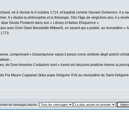
rchand, né à Venise le 6 octobre 1714, et baptisé comme Giovani Domenico. Il a sacr
l y étudia la philosophie et la théologie. Dès l'âge de vingt-trois ans, il a révélé s
 dpar Giusto Fontarini dans son «
Library of Italian Eloquence
».
 ans avec Dom Giam Benedetto Mittaerlli, un savant qui a publié, au monastère «
A
 1773.
étienne, comprenant «
Dissertazione sopra il pesce como simbole degli antichi christ
ldule ;
les, de Dom Anselmo Costadoni sont «
Avvisi ed istruzioni pratiche intorno ai princi
re de Fra Mauro Cappelari (futur pape Grégoire XVI) au monastère de Saint-Grégoire
ontrer les messages depuis :