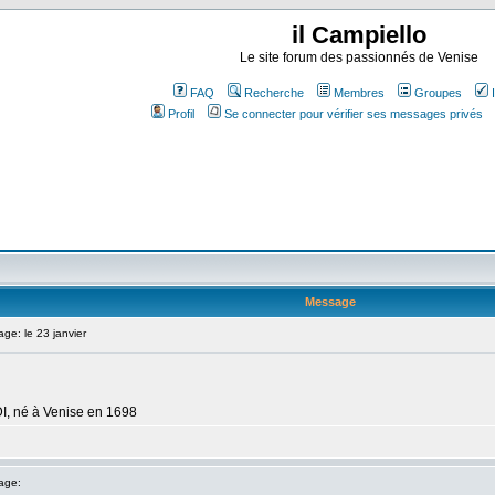
il Campiello
Le site forum des passionnés de Venise
FAQ
Recherche
Membres
Groupes
Profil
Se connecter pour vérifier ses messages privés
Message
e: le 23 janvier
I, né à Venise en 1698
age: