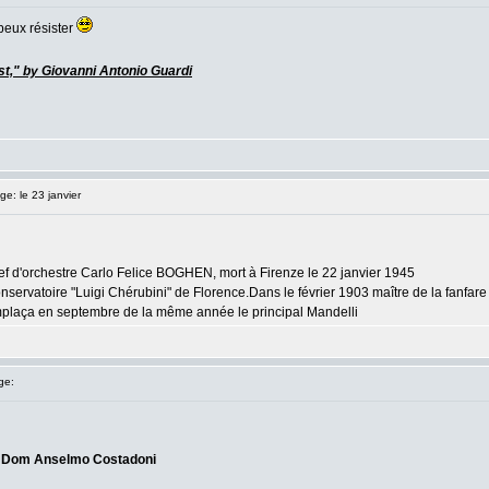
peux résister
st," by Giovanni Antonio Guardi
: le 23 janvier
ef d'orchestre Carlo Felice BOGHEN, mort à Firenze le 22 janvier 1945
nservatoire "Luigi Chérubini" de Florence.Dans le février 1903 maître de la fanfare
plaça en septembre de la même année le principal Mandelli
ge:
e
Dom Anselmo Costadoni