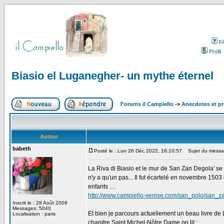
F
Profil
Biasio el Luganegher- un mythe éternel
Forums il Campiello
->
Anecdotes et pr
Auteur
babeth
Posté le : Lun 26 Déc 2022, 16:10:57
Sujet du message
La Riva di Biasio et le mur de San Zan Degola' se s
n'y a qu'un pas... Il fut écartelé en novembre 1503
enfants ....
http://www.campiello-venise.com/san_polo/san_
Inscrit le : 28 Août 2009
Messages: 5040
Et bien je parcours actuellement un beau livre de Lo
Localisation : paris
chapitre Saint Michel-Nôtre Dame on lit :