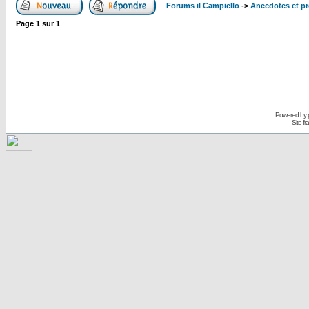
Forums il Campiello
->
Anecdotes et pr
Page
1
sur
1
Powered by
Site f