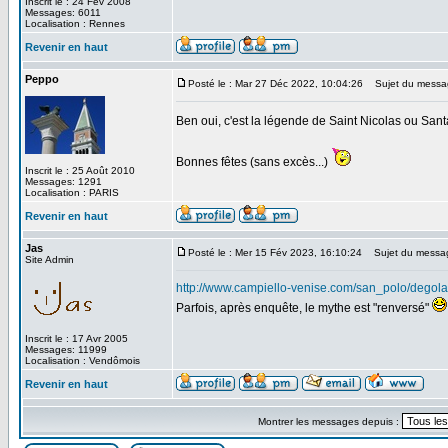
Inscrit le : 24 Fév 2008
Messages: 6011
Localisation : Rennes
Revenir en haut
Peppo
Posté le : Mar 27 Déc 2022, 10:04:26
Sujet du messa
Ben oui, c'est la légende de Saint Nicolas ou San
Bonnes fêtes (sans excès...)
Inscrit le : 25 Août 2010
Messages: 1291
Localisation : PARIS
Revenir en haut
Jas
Posté le : Mer 15 Fév 2023, 16:10:24
Sujet du messa
Site Admin
http://www.campiello-venise.com/san_polo/degola
Parfois, après enquête, le mythe est "renversé"
Inscrit le : 17 Avr 2005
Messages: 11999
Localisation : Vendômois
Revenir en haut
Montrer les messages depuis :